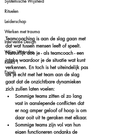
Systemische Wijsheid
Rituelen
Leiderschap
Werken met trauma
Teamcoaching is aan de slag gaan met 
Interventie Design
dat wat tussen mensen leeft of speelt. 
Wijze Woorden
Natuurlijk doe je - als teamcoach - een 
intake waardoor je de situatie wat kunt 
Reeks 1
verkennen. En toch is het uiteindelijk pas 
Engels
als je echt met het team aan de slag 
gaat dat de onzichtbare dynamieken 
zich zullen laten voelen:  
Sommige teams zitten al zo lang 
vast in aanslepende conflicten dat 
er nog amper geloof of hoop is om 
daar ooit uit te geraken met elkaar.  
Sommige teams zijn vol van hun 
eigen functioneren ondanks de 