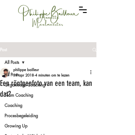
Post
All Posts
philippe bailleur
All Posts
11 apr 2018
4 minuten om te lezen
Een röntgenfoto van een team, kan
Organisatie Coaching
dat?
Team Coaching
Coaching
Procesbegeleiding
Growing Up