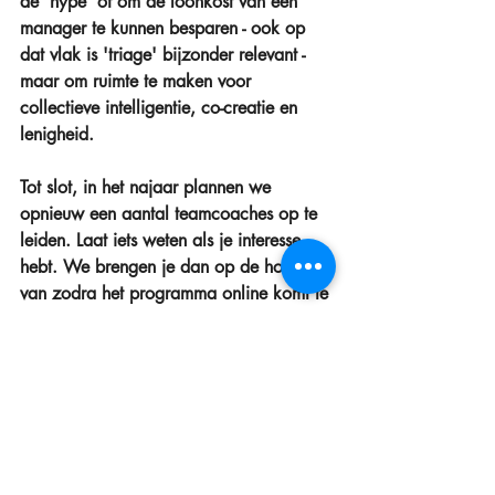
de 'hype' of om de loonkost van een 
manager te kunnen besparen - ook op 
dat vlak is 'triage' bijzonder relevant - 
maar om ruimte te maken voor 
collectieve intelligentie, co-creatie en 
lenigheid.
Tot slot, in het najaar plannen we 
opnieuw een aantal teamcoaches op te 
leiden. Laat iets weten als je interesse 
hebt. We brengen je dan op de hoogte 
van zodra het programma online komt te 
staan.
Wil je met je team(s) aan de slag (als 
manager) en zoek je teamcoaches die 
met deze visie op teams uit de voeten 
kunnen, aarzel dan evenmin om ons te 
contacteren.