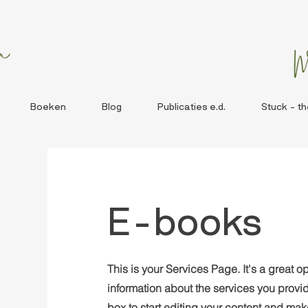
Boeken
Blog
Publicaties e.d.
Stuck - t
E-books
This is your Services Page. It's a great o
information about the services you provid
box to start editing your content and make