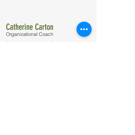
Catherine Carton
Organizational Coach
"It is partly because of my personal
story, but also my business experience,
that I am aware of trauma in
organizations. This book – which I read
while it was being written – has given
me much insight. Philippe has
managed to give words to my
experience. I hope it will inspire you as
much as it has me."
Erik de Soir