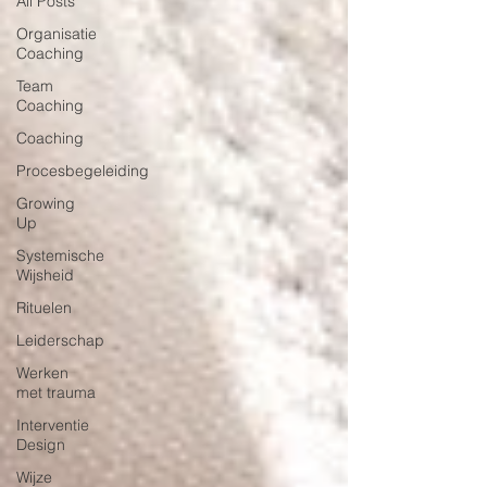
All Posts
Organisatie
Coaching
Team
Coaching
Coaching
Procesbegeleiding
Growing
Up
Systemische
Wijsheid
Rituelen
Leiderschap
Werken
met trauma
Interventie
Design
Wijze