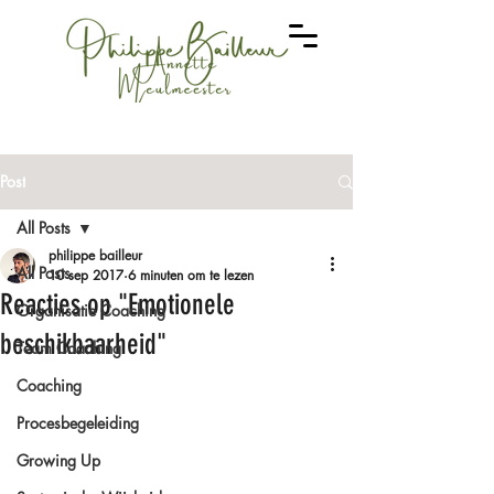
Post
All Posts
philippe bailleur
All Posts
10 sep 2017
6 minuten om te lezen
Reacties op "Emotionele
Organisatie Coaching
beschikbaarheid"
Team Coaching
Coaching
Procesbegeleiding
Growing Up