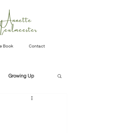
he Book
Contact
Growing Up
ie Design