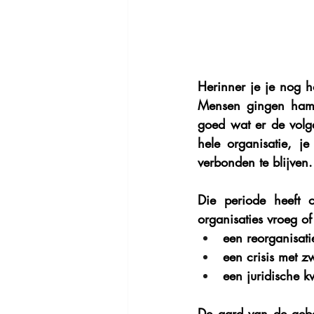
Herinner je je nog h
Mensen gingen hamst
goed wat er de volg
hele organisatie, j
verbonden te blijven.
Die periode heeft 
organisaties vroeg of
een 
reorganisati
een 
crisis
 met zw
een 
juridische k
De aard van de gebeu