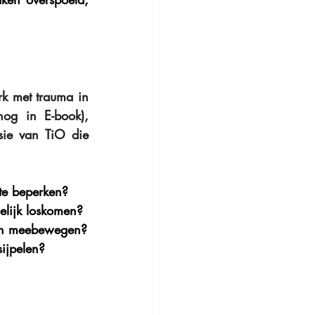
rk met trauma in 
" (enkel nog in E-book),  
sie van TiO die 
te beperken?
elijk loskomen?
 kan meebewegen?
ijpelen?