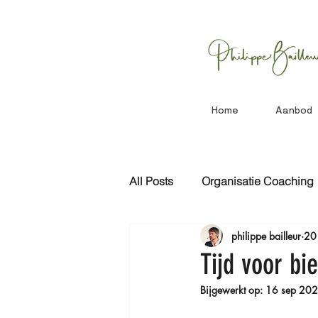
Home
Aanbod
All Posts
Organisatie Coaching
philippe bailleur
20
Systemische Wijsheid
Rit
Tijd voor bi
Bijgewerkt op:
16 sep 20
Wijze Woorden
Reeks 1