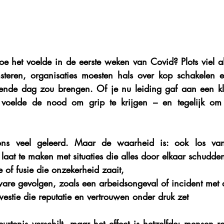
oe het voelde in de eerste weken van Covid? Plots viel al
eren, organisaties moesten hals over kop schakelen e
ende dag zou brengen. Of je nu leiding gaf aan een kle
e voelde de nood om grip te krijgen – en tegelijk om
ons veel geleerd. Maar de waarheid is: ook los van
 laat te maken met situaties die alles door elkaar schudd
e of fusie
 die onzekerheid zaait,
are gevolgen, zoals een arbeidsongeval of incident met 
westie
 die reputatie en vertrouwen onder druk zet
rtenis verschilt, maar het effect is hetzelfde: mensen ra