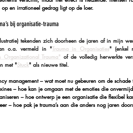
 op en irrationeel gedrag ligt op de loer.
ma’s bij organisatie-trauma
lustratie) tekenden zich doorheen de jaren af in mijn we
aan o.a. vermeld in "
Trauma in Organisaties
h Organizational Trauma"
 of de volledig herwerkte ver
en met "
Stuck
" als nieuwe titel.
ency management
 – wat moet nu gebeuren om de schade 
xines
 – hoe kan je omgaan met de emoties die onvermijd
aniseren
 – hoe ontwerp je een organisatie die flexibel
eer
 – hoe pak je trauma’s aan die anders nog jaren doors