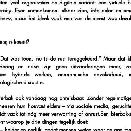
ten veel organisaties de digitale variant: een 
virtuele b
eby. Even samenkomen, elkaar zien, info delen en emo
nieuw, maar het bleek vaak een van de meest waardevoll
nog relevant?
Dat was toen, nu is de rust teruggekeerd.” Maar dat kl
dering en crisis zijn geen uitzonderingen meer, ze 
 aan hybride werken, economische onzekerheid, maa
ologische disruptie.
bierbak ook vandaag nog onmisbaar. Zonder regelmatig
ensen hun houvast elders – via sociale media, geruchte
dt vaak tot nóg meer verwarring of onrust.Een bierbak-se
nt waarop je drie dingen tegelijk doet:
 – helder en eerlijk, zodat mensen weten waar ze aan toe