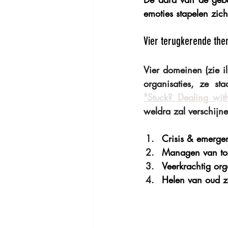
emoties stapelen zich
Vier terugkerende the
Vier domeinen (zie il
organisaties, ze st
"Stuck? Dealing wit
weldra zal verschijn
Crisis & emerg
Managen van to
Veerkrachtig org
Helen van oud z