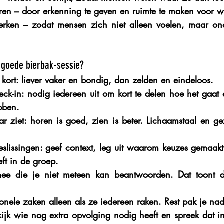
ren
 – door erkenning te geven en ruimte te maken voor wat
erken
 – zodat mensen zich niet alleen voelen, maar on
 goede bierbak-sessie?
 kort
: liever vaker en bondig, dan zelden en eindeloos.
eck-in
: nodig iedereen uit om kort te delen hoe het gaat 
bben.
ar ziet
: horen is goed, zien is beter. Lichaamstaal en gez
slissingen
: geef context, leg uit waarom keuzes gemaakt 
eft in de groep.
mee
 die je niet meteen kan beantwoorden. Dat toont dat
onele zaken alleen als ze iedereen raken
. Rest pak je na
kijk wie nog extra opvolging nodig heeft en spreek dat in