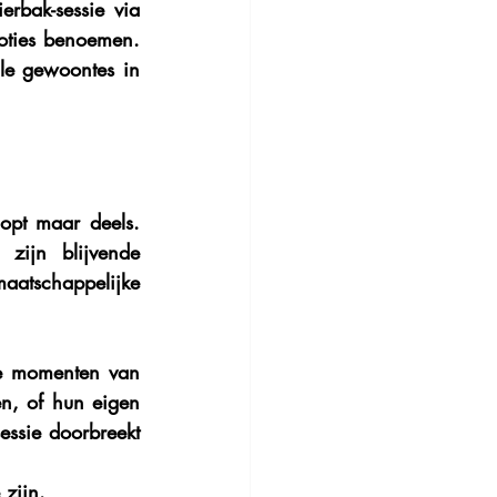
ierbak-sessie
 via 
ties benoemen. 
e gewoontes in 
opt maar deels. 
zijn blijvende 
tschappelijke 
e momenten van 
n, of hun eigen 
ssie doorbreekt 
 zijn.