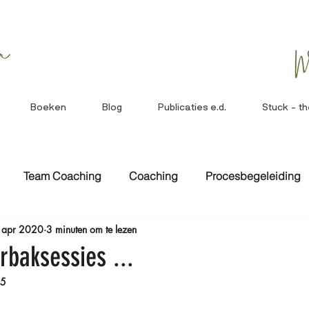
Boeken
Blog
Publicaties e.d.
Stuck - t
Team Coaching
Coaching
Procesbegeleiding
 apr 2020
3 minuten om te lezen
uelen
Leiderschap
Werken met trauma
Intervent
erbaksessies ...
25
Engels