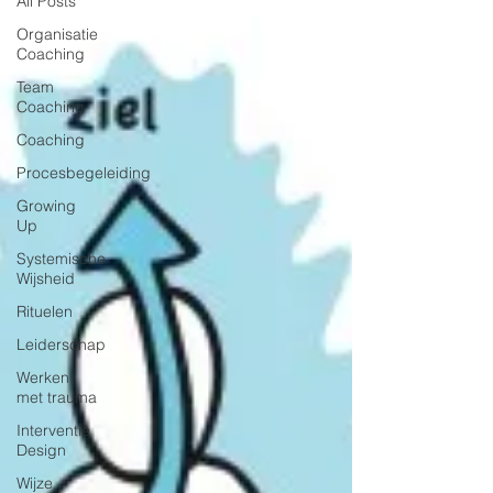
All Posts
Organisatie
Coaching
Team
Coaching
Coaching
Procesbegeleiding
Growing
Up
Systemische
Wijsheid
Rituelen
Leiderschap
Werken
met trauma
Interventie
Design
Wijze