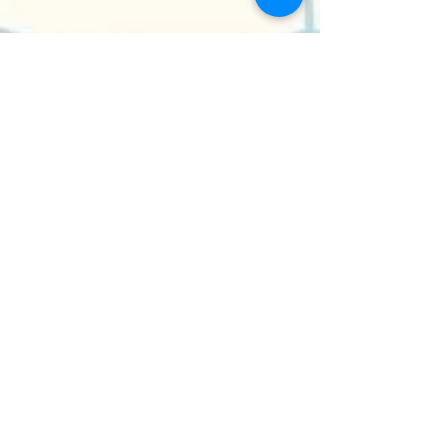
philippe bailleur
8 feb 2016
3 minuten om te lezen
Systeem Opstellingen
Het lijkt alsof ik de voorbije maanden wat minder
met systemisch werk ben bezig geweest. Dat is
zeker zo op het vlak van open sessies of...