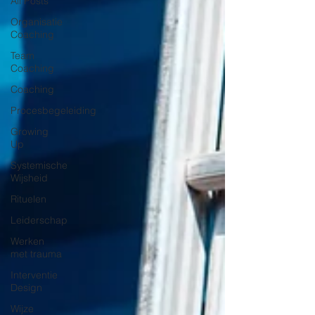
All Posts
Organisatie
Coaching
Team
Coaching
Coaching
Procesbegeleiding
Growing
Up
Systemische
Wijsheid
Rituelen
Leiderschap
Werken
met trauma
Interventie
Design
Wijze