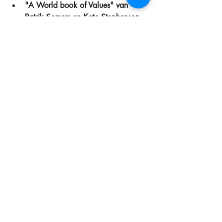
"A World book of Values" van 
Patrik Somers en Kate Stephenson  
"Architect van je Organisatie" van 
Philippe Bailleur  
"Liberating the Corporate Soul" van 
Richard Barrett  
"Invisibles" van David Zweig  
"Talent is overrated" van Geoff 
Colvin 
#Talent
#Training