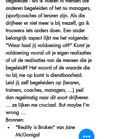
begeleider - wil ik voelen in mensen die 
anderen begeleiden of het nu managers, 
(sport)coaches of leraren zijn. Als die 
drijfveer er niet meer is bij mezelf, ga ik 
trouwens iets anders doen. Een ander 
belangrijk aspect lijkt me het volgende: 
"Waar haal jij voldoening uit?" Komt je 
voldoening vooral uit je eigen realisaties 
of uit de realisaties van de mensen die je 
begeleidt? Het woord of de waarde die 
nu bij me op komt is dienstbaarheid. 
Leid jij zelf begeleiders op (leraren, 
trainers, coaches, managers, ...) peil 
dan regelmatig naar dit soort drijfveren 
... ze lijken me cruciaal. But maybe I'm 
wrong ...
Bronnen: 
"Reality is Broken" van Jane 
McGonigal  