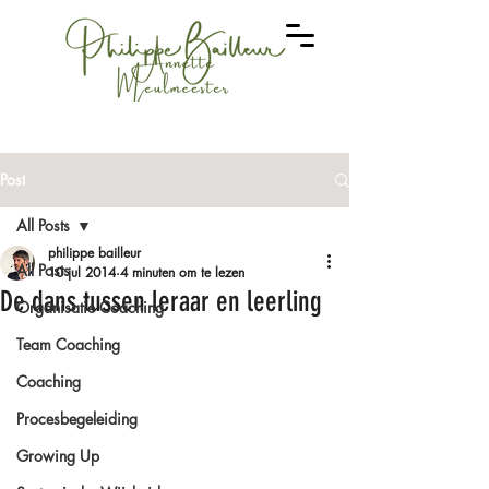
Post
All Posts
philippe bailleur
All Posts
10 jul 2014
4 minuten om te lezen
De dans tussen leraar en leerling
Organisatie Coaching
Team Coaching
Coaching
Procesbegeleiding
Growing Up