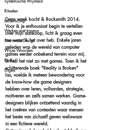
Systemische Wijsheid
Rituelen
Deze week kocht ik Rocksmith 2014. 
Leiderschap
Voor ik je enthousiast begin te vertellen 
Werken met trauma
over mijn aankoop, licht ik graag even 
toe waar ik het over heb. Enkele jaren 
Interventie Design
geleden was de wereld van computer 
Wijze Woorden
games eerder onbekend terrein voor mij. 
Reeks 1
Ik heb het niet zo met games. Toen ik het 
schitterende boek "Reality is Broken" 
Engels
las, voelde ik meteen bewondering voor 
de know-how die game designers 
hebben over leren, volharden, strategie, 
motiveren en zelfs samen werken. Game-
designers blijken ontzettend vaardig in 
het creëren van contexten waar mensen 
het beste van zichzelf geven weliswaar 
in een fictieve wereld.