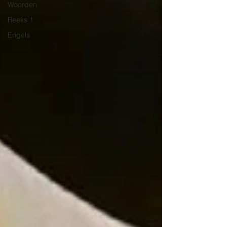
Woorden
Reeks 1
Engels