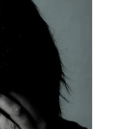
studeren aan de Koninklijke Cadetten School te
Laken, kwam ik voor het eerst in contact met
een...