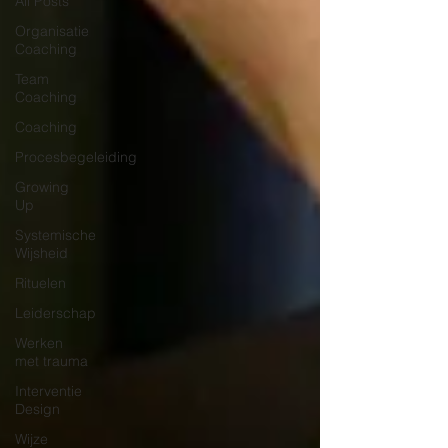
All Posts
Organisatie
Coaching
Team
Coaching
Coaching
Procesbegeleiding
Growing
Up
Systemische
Wijsheid
Rituelen
Leiderschap
Werken
met trauma
Interventie
Design
Wijze