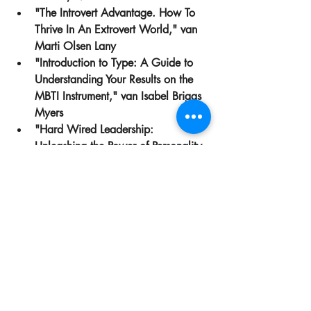
"The Introvert Advantage. How To 
Thrive In An Extrovert World," van 
Marti Olsen Lany  
"Introduction to Type: A Guide to 
Understanding Your Results on the 
MBTI Instrument," van Isabel Briggs 
Myers  
"Hard Wired Leadership: 
Unleashing the Power of Personality 
to Become a New Millennium 
Leader," van Roger R. Pearma  
"Ik kies voor mijn talent," Luk 
Dewulf 
#Boekentips
#Talent
Coaching