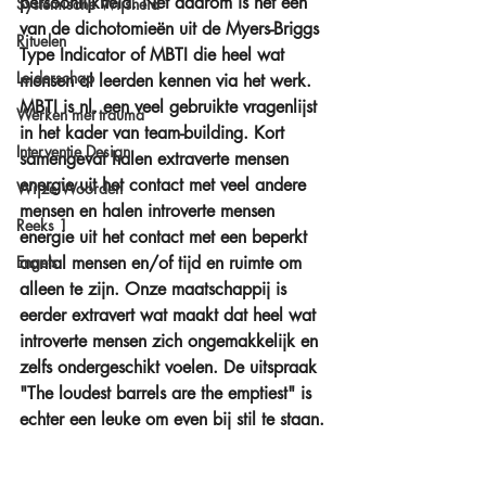
persoonlijkheid. Net daarom is het één 
Systemische Wijsheid
van de dichotomieën uit de Myers-Briggs 
Rituelen
Type Indicator of MBTI die heel wat 
Leiderschap
mensen al leerden kennen via het werk. 
MBTI is nl. een veel gebruikte vragenlijst 
Werken met trauma
in het kader van team-building. Kort 
Interventie Design
samengevat halen extraverte mensen 
energie uit het contact met veel andere 
Wijze Woorden
mensen en halen introverte mensen 
Reeks 1
energie uit het contact met een beperkt 
Engels
aantal mensen en/of tijd en ruimte om 
alleen te zijn. Onze maatschappij is 
eerder extravert wat maakt dat heel wat 
introverte mensen zich ongemakkelijk en 
zelfs ondergeschikt voelen. De uitspraak 
"The loudest barrels are the emptiest" is 
echter een leuke om even bij stil te staan.