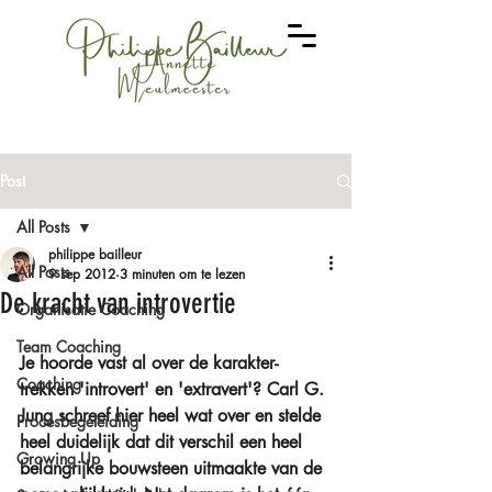
Post
All Posts
philippe bailleur
All Posts
9 sep 2012
3 minuten om te lezen
De kracht van introvertie
Organisatie Coaching
Team Coaching
Je hoorde vast al over de karakter-
Coaching
trekken 'introvert' en 'extravert'? Carl G. 
Jung schreef hier heel wat over en stelde 
Procesbegeleiding
heel duidelijk dat dit verschil een heel 
Growing Up
belangrijke bouwsteen uitmaakte van de 